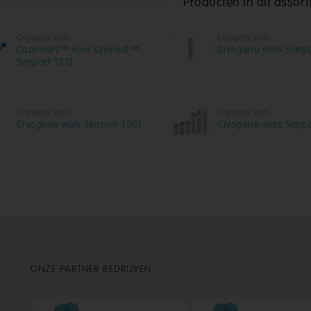
Producten in dit assor
Cryogene vials
Cryogene vials
Capinsert™ voor Cryovial™
Cryogene vials Simp
Simport T312
Cryogene vials
Cryogene vials
Cryogene vials Simport T301
Cryogene vials Simp
ONZE PARTNER BEDRIJVEN