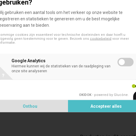
uitstekende dopafsluiting zorgt ervoor dat het product voldoet aa
gebruiken?
sterbescherming. Deze bied de onderzoekers een uniforme flacon
Wij gebruiken een aantal tools om het verkeer op onze website te
elijkertijd de opslagcapaciteit en organisatie te maximaliseren. D
registreren en statistieken te genereren om u de best mogelijke
leeservaring aan te bieden.
l met een brede opening. Biedt gebruiksgemak, gemak en veilighei
ommige cookies zijn essentieel voor technische doeleinden en daar hoeft u
ijgevolg geen toestemming voor te geven. Bezoek ons
cookiebeleid
voor meer
Speciaal ontworpen voor weefsel collectie en transport
nformatie.
Lot gecertificeerd RNase / DNase en Endotoxinevrij, waardoor 
Google Analytics
Hiermee kunnen wij de statistieken van de raadpleging van
onze site analyseren
?
Ongeëvenaarde dopafsluiting voldoet aan DOT- en IATA-voorsch
transport alsook veeleisende vries-dooi-behandeling garandere
OKIDOK
- powered by Glucône
.
Brede opening voor gemakkelijke manipulatie van weefselmonsters met ee
Onthou
Accepteer alles
5 ml volume ideaal voor grotere weefselmonsters