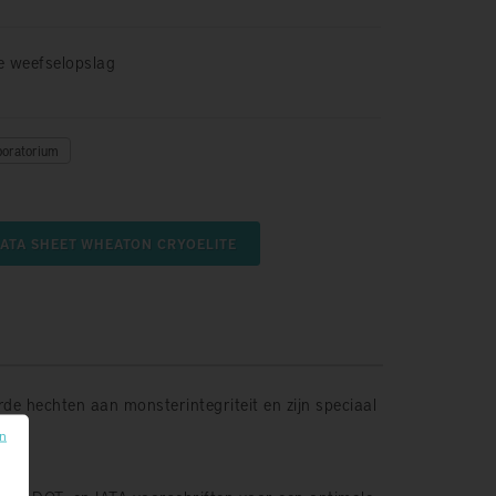
e weefselopslag
boratorium
ATA SHEET WHEATON CRYOELITE
de hechten aan monsterintegriteit en zijn speciaal
en