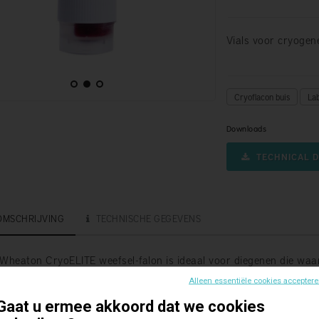
Vials voor cryogen
Cryoflacon buis
La
Downloads
TECHNICAL D
OMSCHRIJVING
TECHNISCHE GEGEVENS
Wheaton CryoELITE weefsel-falon is ideaal voor diegenen die waar
worpen voor weefselverzameling, transport en opslag.
Alleen essentiële cookies accepter
Gaat u ermee akkoord dat we cookies