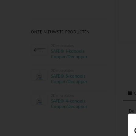
ONZE NIEUWSTE PRODUCTEN
2D microtubes
SAFE® 1-kanaals
Capper/Decapper
2D microtubes
SAFE® 8-kanaals
Capper/Decapper
2D microtubes
SAFE® 4-kanaals
Capper/Decapper
De 
ont