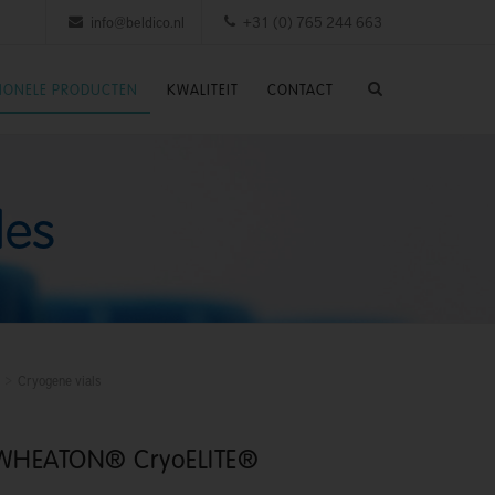
info@beldico.nl
+31 (0) 765 244 663
SIONELE PRODUCTEN
KWALITEIT
CONTACT
les
Cryogene vials
 WHEATON® CryoELITE®