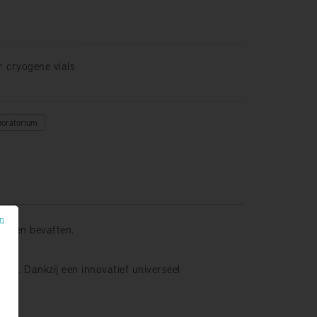
 cryogene vials
boratorium
en
uizen bevatten.
ien. Dankzij een innovatief universeel
iet.