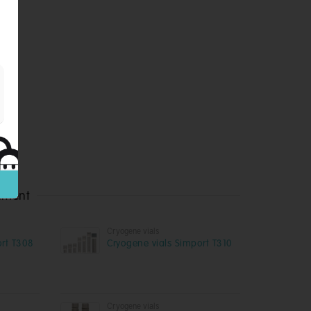
.
timent
Cryogene vials
ort T308
Cryogene vials Simport T310
Cryogene vials