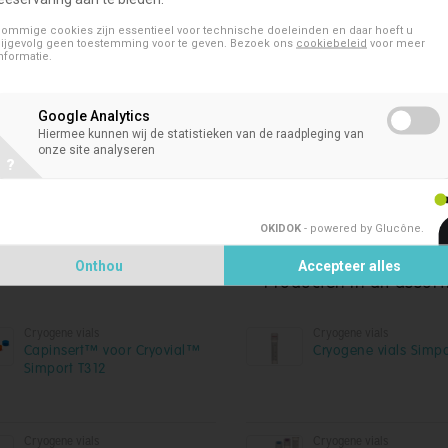
e positie wordt geïdentificeerd door een alfanumerieke index.
ommige cookies zijn essentieel voor technische doeleinden en daar hoeft u
ijgevolg geen toestemming voor te geven. Bezoek ons
cookiebeleid
voor meer
nformatie.
stevige handgrepen maken het gemakkelijk en veilig mee te nemen
Google Analytics
 wordt ondersteund door antislip rubberen voetjes.
Hiermee kunnen wij de statistieken van de raadpleging van
onze site analyseren
?
ondersteuning is compact en stapelbaar.
OKIDOK
- powered by Glucône
.
Onthou
Accepteer alles
Producten in dit assor
Cryogene vials
Cryogene vials
Capinsert™ voor Cryovial™
Cryogene vials Simp
Simport T312
Cryogene vials
Cryogene vials