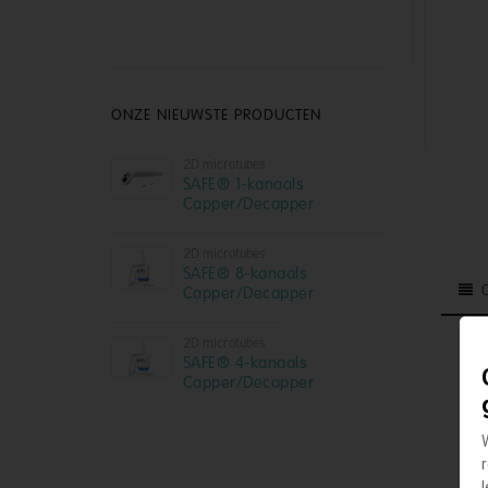
ONZE NIEUWSTE PRODUCTEN
2D microtubes
SAFE® 1-kanaals
Capper/Decapper
2D microtubes
SAFE® 8-kanaals
Capper/Decapper
2D microtubes
Dez
SAFE® 4-kanaals
Capper/Decapper
Met
ver