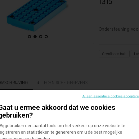
T315
Ondersteuning voor
Cryoflacon buis
La
OMSCHRIJVING
TECHNISCHE GEGEVENS
Alleen essentiële cookies accepter
e praktische autoclaveerbare houder kan maximaal 50 cryogene b
Gaat u ermee akkoord dat we cookies
gebruiken?
 één hand kunt u eenvoudig een Simport Cryovial®-sluiting losdraa
Wij gebruiken een aantal tools om het verkeer op onze website te
grendelingssysteem vergrendelen de buizen in elk putje en roteren n
registreren en statistieken te genereren om u de best mogelijke
leeservaring aan te bieden.