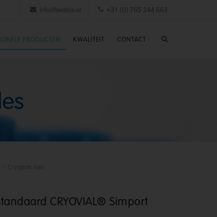
info@beldico.nl
+31 (0) 765 244 663
SIONELE PRODUCTEN
KWALITEIT
CONTACT
les
Cryogene vials
standaard CRYOVIAL® Simport