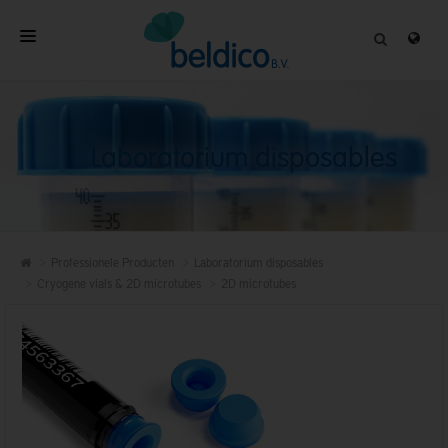
HOME
OVER
Laboratorium disposables
PROFESSIONELE PRODUCTEN
KWALITEIT
CONTACT
Professionele Producten
Laboratorium disposables
Cryogene vials & 2D microtubes
2D microtubes