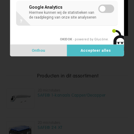
Google Analytics
Hiermee kunnen wij de statistieken van
de raadpleging van onze site analyseren
?
OKIDOK
- powered by Glucône
.
Onthou
Accepteer alles
Producten in dit assortiment
2D microtubes
SAFE® 1-kanaals Capper/Decapper
2D microtubes
SAFE® 24 XT