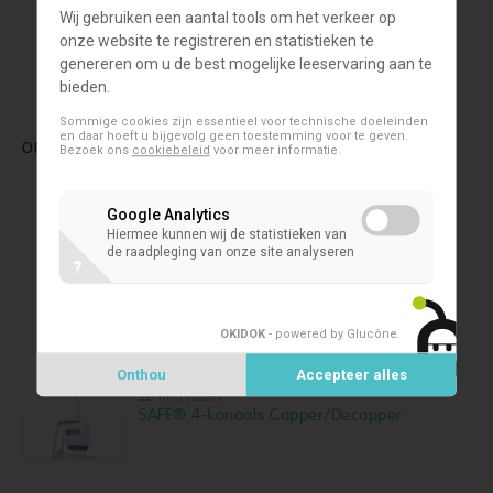
Wij gebruiken een aantal tools om het verkeer op
onze website te registreren en statistieken te
genereren om u de best mogelijke leeservaring aan te
bieden.
Sommige cookies zijn essentieel voor technische doeleinden
en daar hoeft u bijgevolg geen toestemming voor te geven.
ONZE NIEUWSTE PRODUCTEN
Bezoek ons
cookiebeleid
voor meer informatie.
2D microtubes
SAFE® 1-kanaals Capper/Decapper
Google Analytics
Hiermee kunnen wij de statistieken van
de raadpleging van onze site analyseren
?
2D microtubes
SAFE® 8-kanaals Capper/Decapper
OKIDOK
- powered by Glucône
.
Onthou
Accepteer alles
2D microtubes
SAFE® 4-kanaals Capper/Decapper