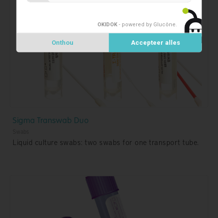
OKIDOK
- powered by Glucône
.
Onthou
Accepteer alles
Sigma Transwab Duo
Swabs
Liquid culture swabs: two swabs for one transport tube.