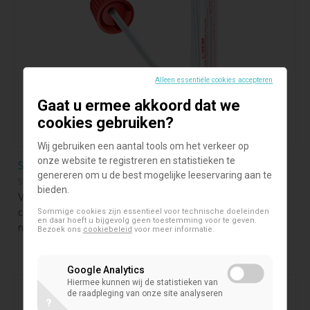
Alleen essentiële cookies accepteren
Gaat u ermee akkoord dat we
cookies gebruiken?
Wij gebruiken een aantal tools om het verkeer op
onze website te registreren en statistieken te
Sigma VCM
genereren om u de best mogelijke leeservaring aan te
Swabs
bieden.
Vloeibare cultuur swabs voor geautomatiseerde en
conventionele verwerking, compatibel voor het 2019-
Sommige cookies zijn essentieel voor technische doeleinden
en daar hoeft u bijgevolg geen toestemming voor te geven.
nCoV-monster
Bezoek ons
cookiebeleid
voor meer informatie.
Google Analytics
Hiermee kunnen wij de statistieken van
de raadpleging van onze site analyseren
?