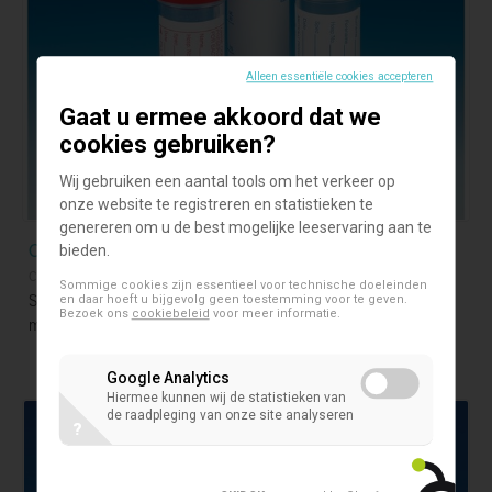
Alleen essentiële cookies accepteren
Gaat u ermee akkoord dat we
cookies gebruiken?
Wij gebruiken een aantal tools om het verkeer op
onze website te registreren en statistieken te
genereren om u de best mogelijke leeservaring aan te
Containers 30 ml
bieden.
Containers
Sommige cookies zijn essentieel voor technische doeleinden
Sterilin 'Quickstart' universele polystyreen containers 30
en daar hoeft u bijgevolg geen toestemming voor te geven.
Bezoek ons
cookiebeleid
voor meer informatie.
ml
Google Analytics
Hiermee kunnen wij de statistieken van
de raadpleging van onze site analyseren
?