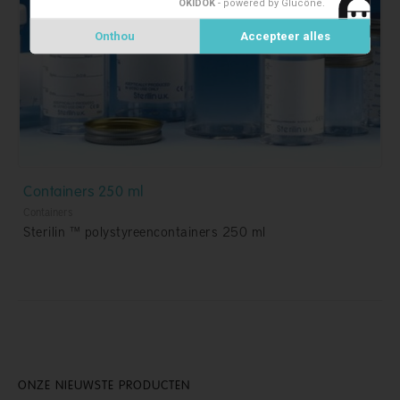
OKIDOK
- powered by Glucône
.
Onthou
Accepteer alles
Containers 250 ml
Containers
Sterilin ™ polystyreencontainers 250 ml
ONZE NIEUWSTE PRODUCTEN