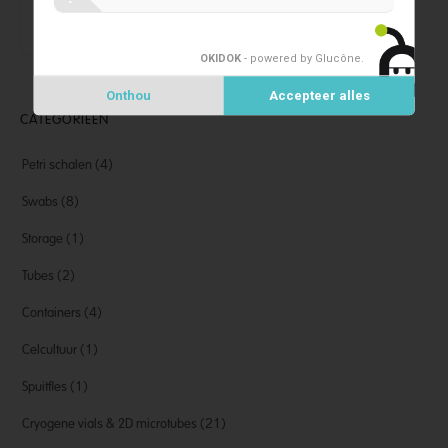
Cryogene vials Simport T308
OKIDOK
- powered by Glucône
.
Onthou
Accepteer alles
CATEGORIEËN
Petri schalen
(4)
Swabs
(8)
Storage
(1)
Tubes
(2)
Containers
(4)
Celcultuur
(1)
Spuitfles
(1)
Cryogene vials & 2D microtubes
(21)