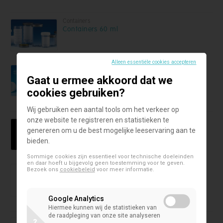
Containers
Containers 60 ml
Alleen essentiële cookies accepteren
Containers
Containers 7 ml
Gaat u ermee akkoord dat we
cookies gebruiken?
Wij gebruiken een aantal tools om het verkeer op
onze website te registreren en statistieken te
Tubes
Conische centrifugetubes 13.5 ml
genereren om u de best mogelijke leeservaring aan te
bieden.
Sommige cookies zijn essentieel voor technische doeleinden
en daar hoeft u bijgevolg geen toestemming voor te geven.
Cryogene vials
Bezoek ons
cookiebeleid
voor meer informatie.
Cryogene vials Simport T301
Google Analytics
Hiermee kunnen wij de statistieken van
de raadpleging van onze site analyseren
Cryogene vials
?