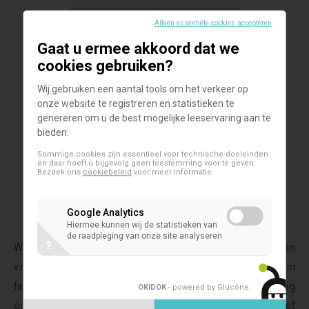
Alleen essentiële cookies accepteren
Gaat u ermee akkoord dat we
cookies gebruiken?
Wij gebruiken een aantal tools om het verkeer op
onze website te registreren en statistieken te
genereren om u de best mogelijke leeservaring aan te
bieden.
Sommige cookies zijn essentieel voor technische doeleinden
en daar hoeft u bijgevolg geen toestemming voor te geven.
Bezoek ons
cookiebeleid
voor meer informatie.
Google Analytics
Hiermee kunnen wij de statistieken van
de raadpleging van onze site analyseren
Wereld Prematuren Dag gaat door om het bewustzijn van
?
vroeggeboorte en de zorgen van premature baby's en hun
families wereldwijd te vergroten. Dit is een geweldige dag
OKIDOK
- powered by Glucône
.
om leden van je gemeenschap te ondersteunen die met