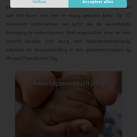
Onthou
Accepteer alles
premature baby's werken of ouders die zich aanpassen
aan het leven met een te vroeg geboren baby. Op 17
november ondernemen we actie om de wereldwijde
beweging te ondersteunen. Veel organisaties over de hele
wereld houden zich bezig met belangenbehartiging,
educatie en bewustwording in hun gemeenschappen op
Wereld Prematuren Dag.