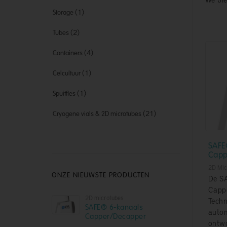
(1)
Storage
(2)
Tubes
(4)
Containers
(1)
Celcultuur
(1)
Spuitfles
(21)
Cryogene vials & 2D microtubes
SAFE
Capp
2D Mic
ONZE NIEUWSTE PRODUCTEN
De S
Capp
2D microtubes
Techn
SAFE® 6-kanaals
autom
Capper/Decapper
ontwo