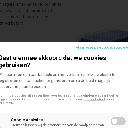
 tegelijkertijd af te sluiten en te
n, waardoor de productiviteit
ecisie in het laboratorium
n verbeterd.
Alleen essentiële cookies accepter
Gaat u ermee akkoord dat we cookies
gebruiken?
Wij gebruiken een aantal tools om het verkeer op onze website te
SAFE® 24 XT
registreren en statistieken te genereren om u de best mogelijke
2D Microtubes
leeservaring aan te bieden.
2D-buizen met externe schro
ommige cookies zijn essentieel voor technische doeleinden en daar hoeft u
in 24 SBS-formaat
ijgevolg geen toestemming voor te geven. Bezoek ons
cookiebeleid
voor meer
® 1-kanaals
nformatie.
er/Decapper
rotubes
AFE® 1-kanaals
Google Analytics
Hiermee kunnen wij de statistieken van de raadpleging van
er/Decapper van LVL