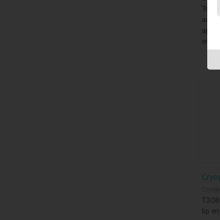
Techn
autom
appar
en op
Cryo
Cryoge
T308
lip e