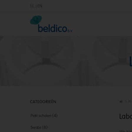
NL
|
EN
CATEGORIEËN
Pr
Labo
(4)
Petri schalen
(8)
Swabs
We bi