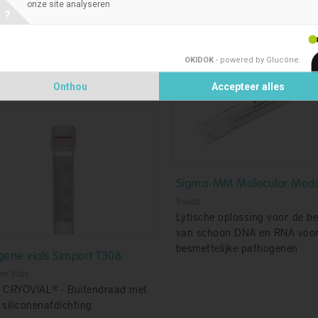
onze site analyseren
ologies is een semi-
?
atisch, batterij-aangedreven
aat voor het efficiënt afsluiten
enen van individuele buizen.
OKIDOK
- powered by Glucône
.
Onthou
Accepteer alles
Sigma-MM Molecular Med
Swabs
Lytische oplossing voor de be
van schoon DNA en RNA voor
besmettelijke pathogenen
gene vials Simport T308
ne Vials
 CRYOVIAL® - Buitendraad met
n siliconenafdichting