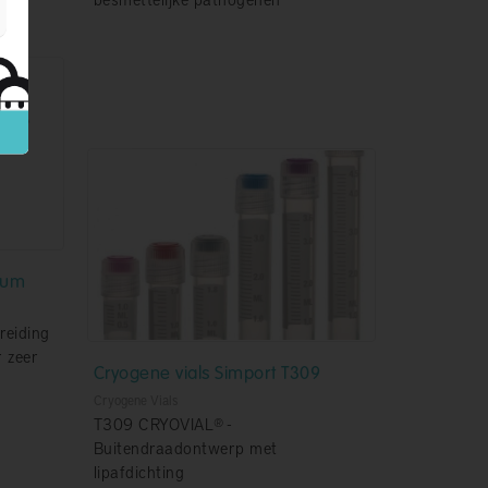
ium
reiding
 zeer
Cryogene vials Simport T309
Cryogene Vials
T309 CRYOVIAL® -
Buitendraadontwerp met
lipafdichting