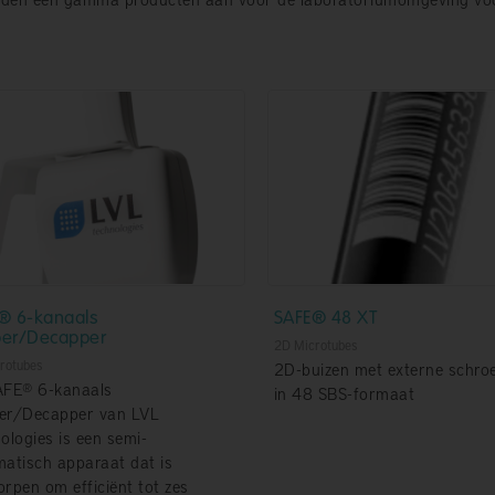
® 6-kanaals
SAFE® 48 XT
er/Decapper
2D Microtubes
rotubes
2D-buizen met externe schro
AFE® 6-kanaals
in 48 SBS-formaat
er/Decapper van LVL
ologies is een semi-
atisch apparaat dat is
rpen om efficiënt tot zes