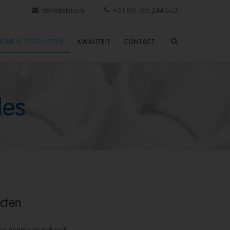
info@beldico.nl
+31 (0) 765 244 663
SIONELE PRODUCTEN
KWALITEIT
CONTACT
les
cten
r éénmalig gebruik