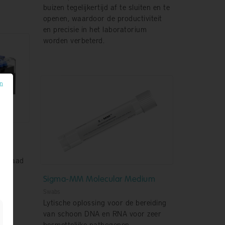
buizen tegelijkertijd af te sluiten en te
openen, waardoor de productiviteit
en precisie in het laboratorium
worden verbeterd.
en
efdraad
Sigma-MM Molecular Medium
Swabs
Lytische oplossing voor de bereiding
van schoon DNA en RNA voor zeer
besmettelijke pathogenen